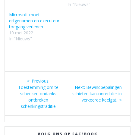
In "Nieuws"
Microsoft moet
erfgenamen en executeur
toegang verlenen
10 mei 2022
In "Nieuws"
Bericht
Previous
Previous:
navigatie
post:
Next
Toestemming om te
Next:
Bewindbepalingen
post:
schenken ondanks
schieten kantonrechter in
ontbreken
verkeerde keelgat.
schenkingstraditie
VOLG ONS OP FACEBOOK