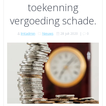
toekenning
vergoeding schade.
lmtadmin
Nieuws
28 juli 2020
|
0