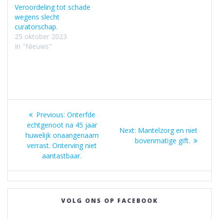
Veroordeling tot schade
wegens slecht
curatorschap.
25 oktober 2023
In "Nieuws"
Bericht
Previous
Previous:
Onterfde
navigatie
post:
echtgenoot na 45 jaar
Next
Next:
Mantelzorg en niet
huwelijk onaangenaam
post:
bovenmatige gift.
verrast. Onterving niet
aantastbaar.
VOLG ONS OP FACEBOOK