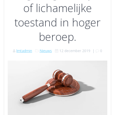
of lichamelijke
toestand in hoger
beroep.
lmtadmin
Nieuws
12 december 2019
|
0