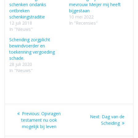
schenken ondanks
mevrouw Meijer mij heeft
ontbreken
bijgestaan
schenkingstraditie
10 mei 2022
12 juli 2018
In "Recensies"
In "Nieuws"
Schending zorgplicht
bewindvoerder en
toekenning vergoeding
schade.
28 juli 2020
In "Nieuws"
Bericht
Previous
Previous:
Opvragen
Next
Next:
Dag van de
navigatie
post:
testament nu ook
post:
Scheiding
mogelijk bij leven